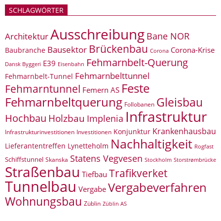
SCHLAGWÖRTER
Ausschreibung
Bane NOR
Architektur
Brückenbau
Bausektor
Corona-Krise
Baubranche
Corona
Fehmarnbelt-Querung
E39
Eisenbahn
Dansk Byggeri
Fehmarnbelttunnel
Fehmarnbelt-Tunnel
Feste
Fehmarntunnel
Femern AS
Fehmarnbeltquerung
Gleisbau
Follobanen
Infrastruktur
Hochbau
Holzbau
Implenia
Krankenhausbau
Konjunktur
Infrastrukturinvestitionen
Investitionen
Nachhaltigkeit
Lieferantentreffen
Lynetteholm
Rogfast
Statens Vegvesen
Schiffstunnel
Skanska
Storstrømbrücke
Stockholm
Straßenbau
Trafikverket
Tiefbau
Tunnelbau
Vergabeverfahren
Vergabe
Wohnungsbau
Züblin
Züblin AS