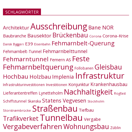
SCHLAGWÖRTER
Ausschreibung
Bane NOR
Architektur
Brückenbau
Bausektor
Corona-Krise
Baubranche
Corona
Fehmarnbelt-Querung
E39
Eisenbahn
Dansk Byggeri
Fehmarnbelttunnel
Fehmarnbelt-Tunnel
Feste
Fehmarntunnel
Femern AS
Fehmarnbeltquerung
Gleisbau
Follobanen
Infrastruktur
Hochbau
Holzbau
Implenia
Krankenhausbau
Konjunktur
Infrastrukturinvestitionen
Investitionen
Nachhaltigkeit
Lieferantentreffen
Lynetteholm
Rogfast
Statens Vegvesen
Schiffstunnel
Skanska
Stockholm
Straßenbau
Tiefbau
Storstrømbrücke
Tunnelbau
Trafikverket
Vergabe
Vergabeverfahren
Wohnungsbau
Züblin