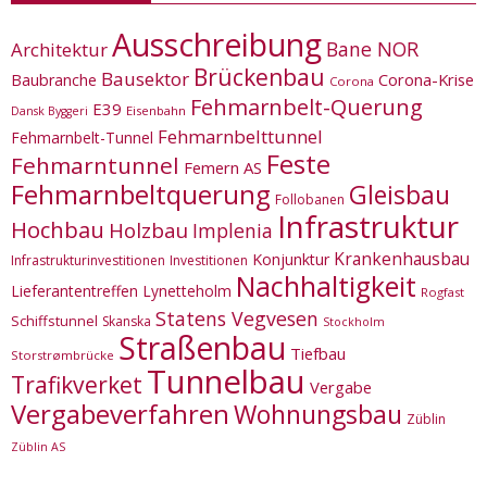
Ausschreibung
Bane NOR
Architektur
Brückenbau
Bausektor
Corona-Krise
Baubranche
Corona
Fehmarnbelt-Querung
E39
Eisenbahn
Dansk Byggeri
Fehmarnbelttunnel
Fehmarnbelt-Tunnel
Feste
Fehmarntunnel
Femern AS
Fehmarnbeltquerung
Gleisbau
Follobanen
Infrastruktur
Hochbau
Holzbau
Implenia
Krankenhausbau
Konjunktur
Infrastrukturinvestitionen
Investitionen
Nachhaltigkeit
Lieferantentreffen
Lynetteholm
Rogfast
Statens Vegvesen
Schiffstunnel
Skanska
Stockholm
Straßenbau
Tiefbau
Storstrømbrücke
Tunnelbau
Trafikverket
Vergabe
Vergabeverfahren
Wohnungsbau
Züblin
Züblin AS