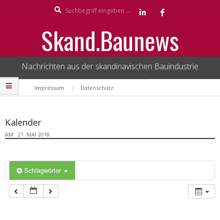
Search
Skip
to
Skand.Baunews
content
Nachrichten aus der skandinavischen Bauindustrie
Secondary
Impressum
Datenschutz
Navigation
Menu
Kalender
AM:
21. MAI 2018
Schlagwörter