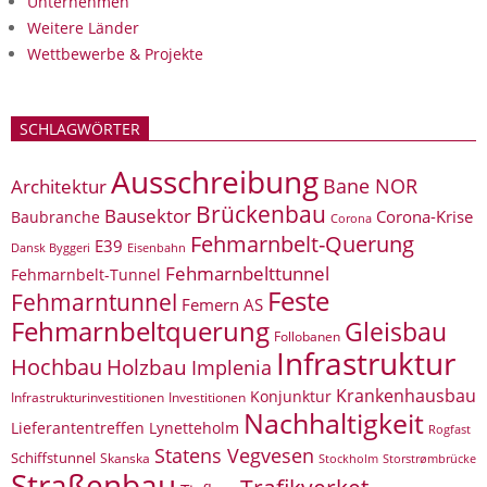
Unternehmen
Weitere Länder
Wettbewerbe & Projekte
SCHLAGWÖRTER
Ausschreibung
Bane NOR
Architektur
Brückenbau
Bausektor
Corona-Krise
Baubranche
Corona
Fehmarnbelt-Querung
E39
Eisenbahn
Dansk Byggeri
Fehmarnbelttunnel
Fehmarnbelt-Tunnel
Feste
Fehmarntunnel
Femern AS
Fehmarnbeltquerung
Gleisbau
Follobanen
Infrastruktur
Hochbau
Holzbau
Implenia
Krankenhausbau
Konjunktur
Infrastrukturinvestitionen
Investitionen
Nachhaltigkeit
Lieferantentreffen
Lynetteholm
Rogfast
Statens Vegvesen
Schiffstunnel
Skanska
Storstrømbrücke
Stockholm
Straßenbau