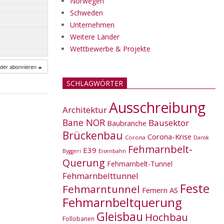
Norwegen
Schweden
Unternehmen
Weitere Länder
Wettbewerbe & Projekte
nder abonnieren
SCHLAGWÖRTER
Ausschreibung
Architektur
Bane NOR
Bausektor
Baubranche
Brückenbau
Corona-Krise
Corona
Dansk
Fehmarnbelt-
E39
Eisenbahn
Byggeri
Querung
Fehmarnbelt-Tunnel
Fehmarnbelttunnel
Feste
Fehmarntunnel
Femern AS
Fehmarnbeltquerung
Gleisbau
Hochbau
Follobanen