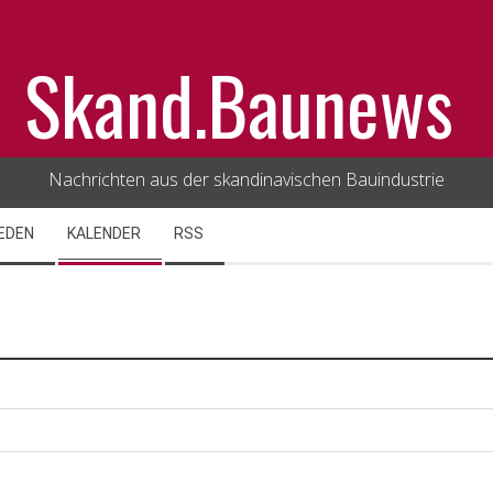
Skand.Baunews
Nachrichten aus der skandinavischen Bauindustrie
EDEN
KALENDER
RSS