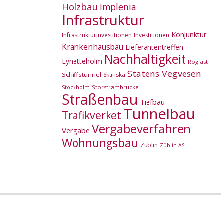
Holzbau
Implenia
Infrastruktur
Konjunktur
Infrastrukturinvestitionen
Investitionen
Krankenhausbau
Lieferantentreffen
Nachhaltigkeit
Lynetteholm
Rogfast
Statens Vegvesen
Schiffstunnel
Skanska
Storstrømbrücke
Stockholm
Straßenbau
Tiefbau
Tunnelbau
Trafikverket
Vergabeverfahren
Vergabe
Wohnungsbau
Züblin
Züblin AS