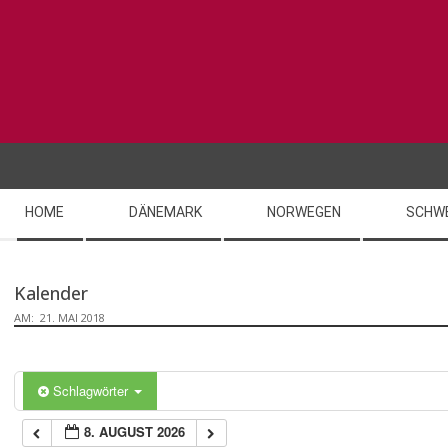
Skip
to
content
Secondary
HOME
DÄNEMARK
NORWEGEN
SCHW
Navigation
Menu
Kalender
AM:
21. MAI 2018
Schlagwörter
8. AUGUST 2026