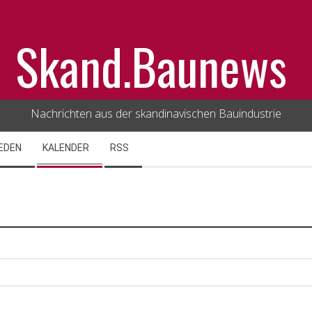
Skand.Baunews
Nachrichten aus der skandinavischen Bauindustrie
EDEN
KALENDER
RSS