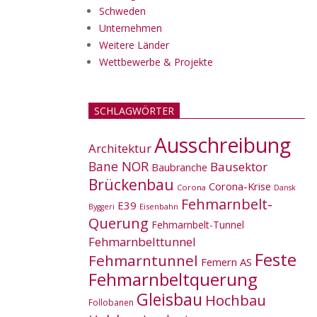
Schweden
Unternehmen
Weitere Länder
Wettbewerbe & Projekte
SCHLAGWÖRTER
Ausschreibung
Architektur
Bane NOR
Bausektor
Baubranche
Brückenbau
Corona-Krise
Corona
Dansk
Fehmarnbelt-
E39
Eisenbahn
Byggeri
Querung
Fehmarnbelt-Tunnel
Fehmarnbelttunnel
Feste
Fehmarntunnel
Femern AS
Fehmarnbeltquerung
Gleisbau
Hochbau
Follobanen