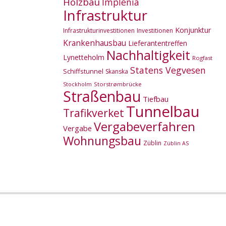
Holzbau
Implenia
Infrastruktur
Konjunktur
Infrastrukturinvestitionen
Investitionen
Krankenhausbau
Lieferantentreffen
Nachhaltigkeit
Lynetteholm
Rogfast
Statens Vegvesen
Schiffstunnel
Skanska
Storstrømbrücke
Stockholm
Straßenbau
Tiefbau
Tunnelbau
Trafikverket
Vergabeverfahren
Vergabe
Wohnungsbau
Züblin
Züblin AS