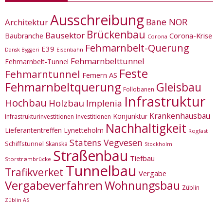
Ausschreibung
Bane NOR
Architektur
Brückenbau
Bausektor
Corona-Krise
Baubranche
Corona
Fehmarnbelt-Querung
E39
Eisenbahn
Dansk Byggeri
Fehmarnbelttunnel
Fehmarnbelt-Tunnel
Feste
Fehmarntunnel
Femern AS
Fehmarnbeltquerung
Gleisbau
Follobanen
Infrastruktur
Hochbau
Holzbau
Implenia
Krankenhausbau
Konjunktur
Infrastrukturinvestitionen
Investitionen
Nachhaltigkeit
Lieferantentreffen
Lynetteholm
Rogfast
Statens Vegvesen
Schiffstunnel
Skanska
Stockholm
Straßenbau
Tiefbau
Storstrømbrücke
Tunnelbau
Trafikverket
Vergabe
Vergabeverfahren
Wohnungsbau
Züblin
Züblin AS