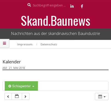
Search
Skip
to
Skand.Baunews
content
Nachrichten aus der skandinavischen Bauindustrie
Secondary
Impressum
Datenschutz
Navigation
Menu
Kalender
AM:
21. MAI 2018
Schlagwörter