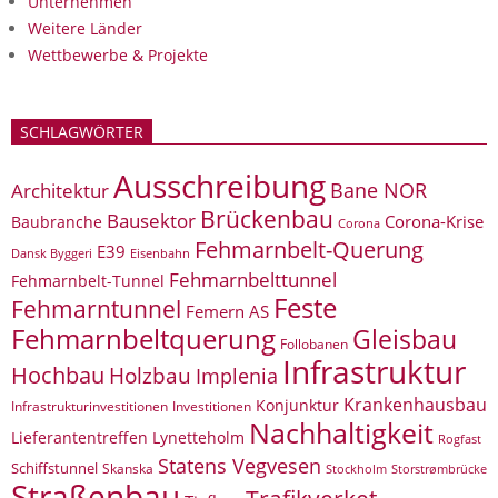
Unternehmen
Weitere Länder
Wettbewerbe & Projekte
SCHLAGWÖRTER
Ausschreibung
Bane NOR
Architektur
Brückenbau
Bausektor
Corona-Krise
Baubranche
Corona
Fehmarnbelt-Querung
E39
Eisenbahn
Dansk Byggeri
Fehmarnbelttunnel
Fehmarnbelt-Tunnel
Feste
Fehmarntunnel
Femern AS
Fehmarnbeltquerung
Gleisbau
Follobanen
Infrastruktur
Hochbau
Holzbau
Implenia
Krankenhausbau
Konjunktur
Infrastrukturinvestitionen
Investitionen
Nachhaltigkeit
Lieferantentreffen
Lynetteholm
Rogfast
Statens Vegvesen
Schiffstunnel
Skanska
Storstrømbrücke
Stockholm
Straßenbau