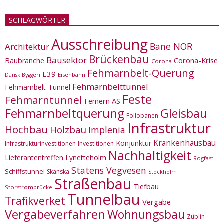
SCHLAGWÖRTER
Ausschreibung
Bane NOR
Architektur
Brückenbau
Bausektor
Corona-Krise
Baubranche
Corona
Fehmarnbelt-Querung
E39
Eisenbahn
Dansk Byggeri
Fehmarnbelttunnel
Fehmarnbelt-Tunnel
Feste
Fehmarntunnel
Femern AS
Fehmarnbeltquerung
Gleisbau
Follobanen
Infrastruktur
Hochbau
Holzbau
Implenia
Krankenhausbau
Konjunktur
Infrastrukturinvestitionen
Investitionen
Nachhaltigkeit
Lieferantentreffen
Lynetteholm
Rogfast
Statens Vegvesen
Schiffstunnel
Skanska
Stockholm
Straßenbau
Tiefbau
Storstrømbrücke
Tunnelbau
Trafikverket
Vergabe
Vergabeverfahren
Wohnungsbau
Züblin