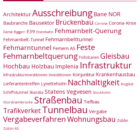
Ausschreibung
Bane NOR
Architektur
Brückenbau
Bausektor
Corona-Krise
Baubranche
Corona
Fehmarnbelt-Querung
E39
Eisenbahn
Dansk Byggeri
Fehmarnbelttunnel
Fehmarnbelt-Tunnel
Feste
Fehmarntunnel
Femern AS
Fehmarnbeltquerung
Gleisbau
Follobanen
Infrastruktur
Hochbau
Holzbau
Implenia
Krankenhausbau
Konjunktur
Infrastrukturinvestitionen
Investitionen
Nachhaltigkeit
Lieferantentreffen
Lynetteholm
Rogfast
Statens Vegvesen
Schiffstunnel
Skanska
Stockholm
Straßenbau
Tiefbau
Storstrømbrücke
Tunnelbau
Trafikverket
Vergabe
Vergabeverfahren
Wohnungsbau
Züblin
Züblin AS