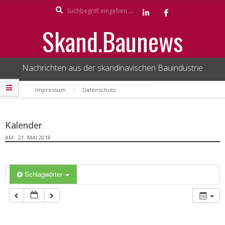
Search
Skip
to
Skand.Baunews
content
Nachrichten aus der skandinavischen Bauindustrie
Secondary
Impressum
Datenschutz
Navigation
Menu
Kalender
AM:
21. MAI 2018
Schlagwörter