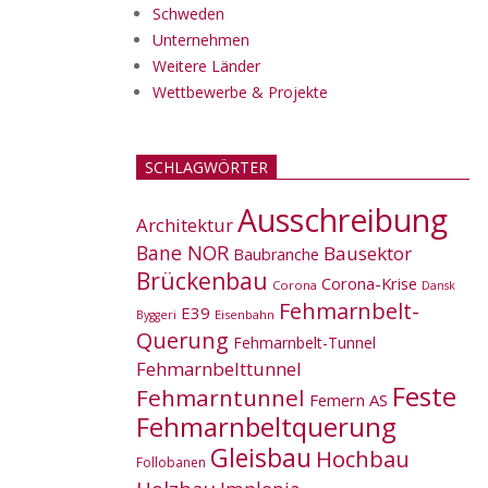
Schweden
Unternehmen
Weitere Länder
Wettbewerbe & Projekte
SCHLAGWÖRTER
Ausschreibung
Architektur
Bane NOR
Bausektor
Baubranche
Brückenbau
Corona-Krise
Corona
Dansk
Fehmarnbelt-
E39
Eisenbahn
Byggeri
Querung
Fehmarnbelt-Tunnel
Fehmarnbelttunnel
Feste
Fehmarntunnel
Femern AS
Fehmarnbeltquerung
Gleisbau
Hochbau
Follobanen