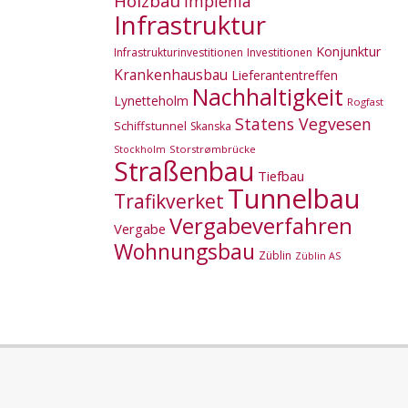
Holzbau
Implenia
Infrastruktur
Konjunktur
Infrastrukturinvestitionen
Investitionen
Krankenhausbau
Lieferantentreffen
Nachhaltigkeit
Lynetteholm
Rogfast
Statens Vegvesen
Schiffstunnel
Skanska
Storstrømbrücke
Stockholm
Straßenbau
Tiefbau
Tunnelbau
Trafikverket
Vergabeverfahren
Vergabe
Wohnungsbau
Züblin
Züblin AS