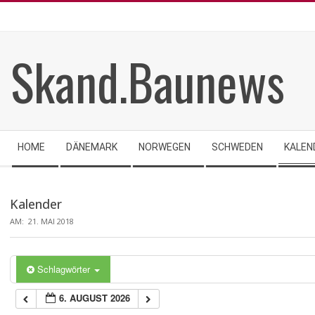
Skip
to
content
Skand.Baunews
Secondary
HOME
DÄNEMARK
NORWEGEN
SCHWEDEN
KALEN
Navigation
Menu
Kalender
AM:
21. MAI 2018
Schlagwörter
6. AUGUST 2026