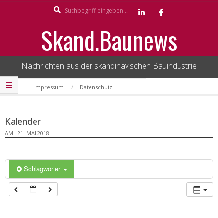
Search
Skip
to
Skand.Baunews
content
Nachrichten aus der skandinavischen Bauindustrie
Secondary
Impressum
Datenschutz
Navigation
Menu
Kalender
AM:
21. MAI 2018
Schlagwörter