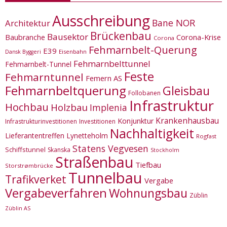
Ausschreibung
Bane NOR
Architektur
Brückenbau
Bausektor
Corona-Krise
Baubranche
Corona
Fehmarnbelt-Querung
E39
Eisenbahn
Dansk Byggeri
Fehmarnbelttunnel
Fehmarnbelt-Tunnel
Feste
Fehmarntunnel
Femern AS
Fehmarnbeltquerung
Gleisbau
Follobanen
Infrastruktur
Hochbau
Holzbau
Implenia
Krankenhausbau
Konjunktur
Infrastrukturinvestitionen
Investitionen
Nachhaltigkeit
Lieferantentreffen
Lynetteholm
Rogfast
Statens Vegvesen
Schiffstunnel
Skanska
Stockholm
Straßenbau
Tiefbau
Storstrømbrücke
Tunnelbau
Trafikverket
Vergabe
Vergabeverfahren
Wohnungsbau
Züblin
Züblin AS