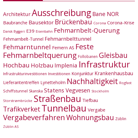
Ausschreibung
Bane NOR
Architektur
Brückenbau
Bausektor
Corona-Krise
Baubranche
Corona
Fehmarnbelt-Querung
E39
Eisenbahn
Dansk Byggeri
Fehmarnbelttunnel
Fehmarnbelt-Tunnel
Feste
Fehmarntunnel
Femern AS
Fehmarnbeltquerung
Gleisbau
Follobanen
Infrastruktur
Hochbau
Holzbau
Implenia
Krankenhausbau
Konjunktur
Infrastrukturinvestitionen
Investitionen
Nachhaltigkeit
Lieferantentreffen
Lynetteholm
Rogfast
Statens Vegvesen
Schiffstunnel
Skanska
Stockholm
Straßenbau
Tiefbau
Storstrømbrücke
Tunnelbau
Trafikverket
Vergabe
Vergabeverfahren
Wohnungsbau
Züblin
Züblin AS