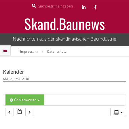
Search
Skip
to
Skand.Baunews
content
Nachrichten aus der skandinavischen Bauindustrie
Secondary
Impressum
Datenschutz
Navigation
Menu
Kalender
AM:
21. MAI 2018
Schlagwörter