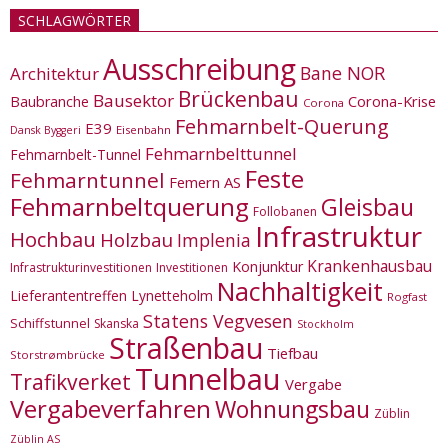
SCHLAGWÖRTER
Ausschreibung
Bane NOR
Architektur
Brückenbau
Bausektor
Corona-Krise
Baubranche
Corona
Fehmarnbelt-Querung
E39
Eisenbahn
Dansk Byggeri
Fehmarnbelttunnel
Fehmarnbelt-Tunnel
Feste
Fehmarntunnel
Femern AS
Fehmarnbeltquerung
Gleisbau
Follobanen
Infrastruktur
Hochbau
Holzbau
Implenia
Krankenhausbau
Konjunktur
Infrastrukturinvestitionen
Investitionen
Nachhaltigkeit
Lieferantentreffen
Lynetteholm
Rogfast
Statens Vegvesen
Schiffstunnel
Skanska
Stockholm
Straßenbau
Tiefbau
Storstrømbrücke
Tunnelbau
Trafikverket
Vergabe
Vergabeverfahren
Wohnungsbau
Züblin
Züblin AS