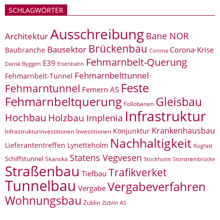
SCHLAGWÖRTER
Ausschreibung
Bane NOR
Architektur
Brückenbau
Bausektor
Corona-Krise
Baubranche
Corona
Fehmarnbelt-Querung
E39
Eisenbahn
Dansk Byggeri
Fehmarnbelttunnel
Fehmarnbelt-Tunnel
Feste
Fehmarntunnel
Femern AS
Fehmarnbeltquerung
Gleisbau
Follobanen
Infrastruktur
Hochbau
Holzbau
Implenia
Krankenhausbau
Konjunktur
Infrastrukturinvestitionen
Investitionen
Nachhaltigkeit
Lieferantentreffen
Lynetteholm
Rogfast
Statens Vegvesen
Schiffstunnel
Skanska
Storstrømbrücke
Stockholm
Straßenbau
Trafikverket
Tiefbau
Tunnelbau
Vergabeverfahren
Vergabe
Wohnungsbau
Züblin
Züblin AS