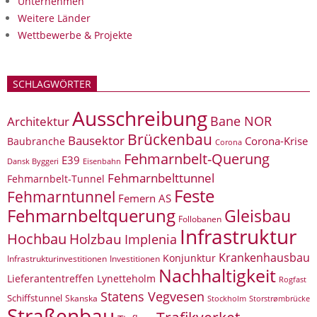
Unternehmen
Weitere Länder
Wettbewerbe & Projekte
SCHLAGWÖRTER
Ausschreibung
Bane NOR
Architektur
Brückenbau
Bausektor
Corona-Krise
Baubranche
Corona
Fehmarnbelt-Querung
E39
Eisenbahn
Dansk Byggeri
Fehmarnbelttunnel
Fehmarnbelt-Tunnel
Feste
Fehmarntunnel
Femern AS
Fehmarnbeltquerung
Gleisbau
Follobanen
Infrastruktur
Hochbau
Holzbau
Implenia
Krankenhausbau
Konjunktur
Infrastrukturinvestitionen
Investitionen
Nachhaltigkeit
Lieferantentreffen
Lynetteholm
Rogfast
Statens Vegvesen
Schiffstunnel
Skanska
Storstrømbrücke
Stockholm
Straßenbau