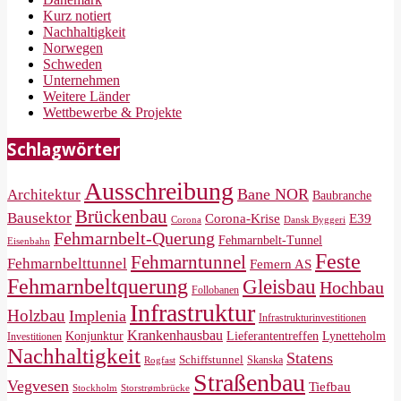
Kurz notiert
Nachhaltigkeit
Norwegen
Schweden
Unternehmen
Weitere Länder
Wettbewerbe & Projekte
Schlagwörter
Ausschreibung
Bane NOR
Architektur
Baubranche
Brückenbau
Bausektor
Corona-Krise
E39
Corona
Dansk Byggeri
Fehmarnbelt-Querung
Fehmarnbelt-Tunnel
Eisenbahn
Feste
Fehmarntunnel
Fehmarnbelttunnel
Femern AS
Fehmarnbeltquerung
Gleisbau
Hochbau
Follobanen
Infrastruktur
Holzbau
Implenia
Infrastrukturinvestitionen
Krankenhausbau
Konjunktur
Lieferantentreffen
Lynetteholm
Investitionen
Nachhaltigkeit
Statens
Schiffstunnel
Skanska
Rogfast
Straßenbau
Vegvesen
Tiefbau
Storstrømbrücke
Stockholm