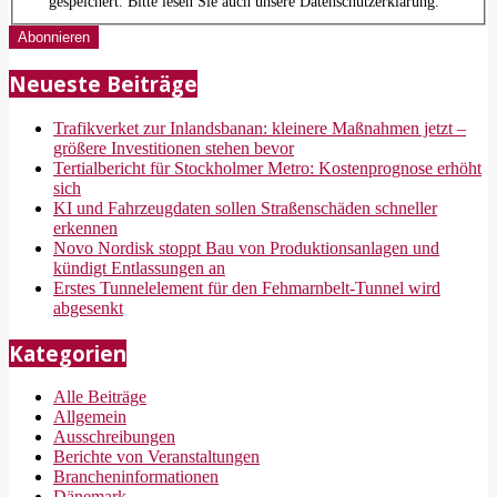
gespeichert. Bitte lesen Sie auch unsere Datenschutzerklärung.
Neueste Beiträge
Trafikverket zur Inlandsbanan: kleinere Maßnahmen jetzt –
größere Investitionen stehen bevor
Tertialbericht für Stockholmer Metro: Kostenprognose erhöht
sich
KI und Fahrzeugdaten sollen Straßenschäden schneller
erkennen
Novo Nordisk stoppt Bau von Produktionsanlagen und
kündigt Entlassungen an
Erstes Tunnelelement für den Fehmarnbelt-Tunnel wird
abgesenkt
Kategorien
Alle Beiträge
Allgemein
Ausschreibungen
Berichte von Veranstaltungen
Brancheninformationen
Dänemark