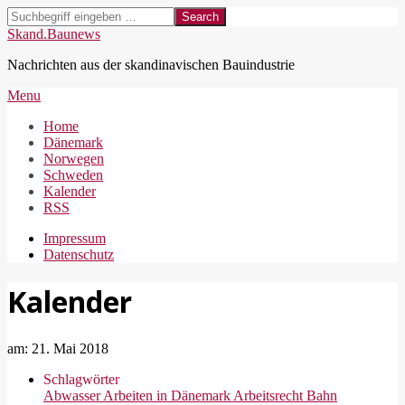
Skip
Search
to
Skand.Baunews
content
Nachrichten aus der skandinavischen Bauindustrie
Secondary
Menu
Navigation
Home
Menu
Dänemark
Norwegen
Schweden
Kalender
RSS
Impressum
Datenschutz
Kalender
am:
21. Mai 2018
Schlagwörter
Abwasser
Arbeiten in Dänemark
Arbeitsrecht
Bahn