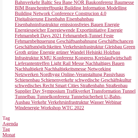
Bahnverkehr
Baltic Sea
Bane NOR
Baukonferenz
Baumesse
BIM
Branchentreffpunkt
Building Information Modelling
Building Network Conference
Construcion 4.0
Digitalisierung
Eisenbahn
Eisenbahnbau
Eisenbahninfrastruktur
emissionsfreies Bauen
Energie
Energiespeicher
Energiewende
Exportinitiative Energie
Fehmarnbelt Days 2021
Fehmarnbelt-Tunnel
Feste
Fehmarnbeltquerung
Geschäftsanbahnung
Geschäftschancen
Geschäftsmöglichkeiten Verkehrsinfrastruktur
Gleisbau
Green
Groth
grüne Energie
grüner Wandel
Helsinki
Holzbau
Infrastruktur
KMU
Konferenz
Kongress
Kreislaufwirtschaft
Lieferantentreffen
Light Rail
Messe
Nachhaltiges Bauen
Nachhaltigkeit
Nachhaltigkeitsmesse
Networking
Netzwerken
Nordbygg
Online-Veranstaltung
Passivhaus
Schienenbau
Schienenverkehr
schwedische Geschäftskultur
schwedisches Recht
Smart Cities
Straßenbahn
Straßenbau
Supplier Day
Symposium
Trafikverket
Transformation
Tunnel
Tunnelbau
Tunnelkonferenz
Tunnelsicherheit
U-Bahn-
Ausbau
Verkehr
Verkehrsinfrastruktur
Wasser
Webinar
Windenergie
Workshop
WTC 2022
Tag
Agenda
Tag
Monat