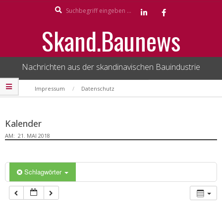
Search
Skip
to
Skand.Baunews
content
Nachrichten aus der skandinavischen Bauindustrie
Secondary
Impressum
Datenschutz
Navigation
Menu
Kalender
AM:
21. MAI 2018
Schlagwörter