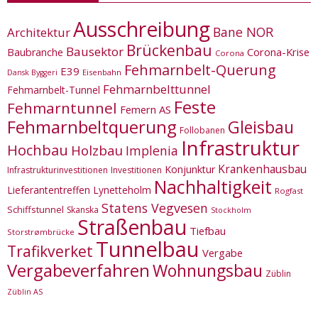
Ausschreibung
Bane NOR
Architektur
Brückenbau
Bausektor
Corona-Krise
Baubranche
Corona
Fehmarnbelt-Querung
E39
Eisenbahn
Dansk Byggeri
Fehmarnbelttunnel
Fehmarnbelt-Tunnel
Feste
Fehmarntunnel
Femern AS
Fehmarnbeltquerung
Gleisbau
Follobanen
Infrastruktur
Hochbau
Holzbau
Implenia
Krankenhausbau
Konjunktur
Infrastrukturinvestitionen
Investitionen
Nachhaltigkeit
Lieferantentreffen
Lynetteholm
Rogfast
Statens Vegvesen
Schiffstunnel
Skanska
Stockholm
Straßenbau
Tiefbau
Storstrømbrücke
Tunnelbau
Trafikverket
Vergabe
Vergabeverfahren
Wohnungsbau
Züblin
Züblin AS