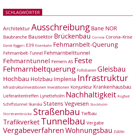
SCHLAGWÖRTER
Ausschreibung
Bane NOR
Architektur
Brückenbau
Bausektor
Corona-Krise
Baubranche
Corona
Fehmarnbelt-Querung
E39
Eisenbahn
Dansk Byggeri
Fehmarnbelttunnel
Fehmarnbelt-Tunnel
Feste
Fehmarntunnel
Femern AS
Fehmarnbeltquerung
Gleisbau
Follobanen
Infrastruktur
Hochbau
Holzbau
Implenia
Krankenhausbau
Konjunktur
Infrastrukturinvestitionen
Investitionen
Nachhaltigkeit
Lieferantentreffen
Lynetteholm
Rogfast
Statens Vegvesen
Schiffstunnel
Skanska
Stockholm
Straßenbau
Tiefbau
Storstrømbrücke
Tunnelbau
Trafikverket
Vergabe
Vergabeverfahren
Wohnungsbau
Züblin