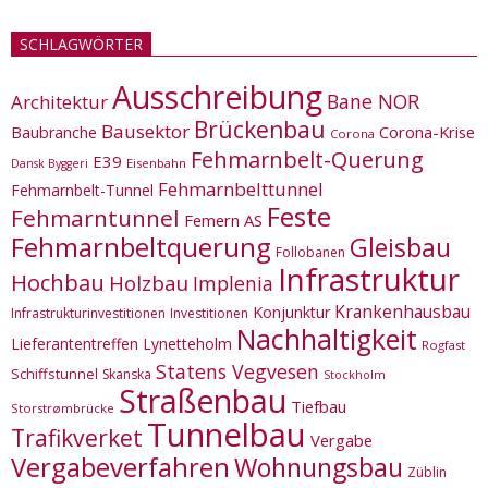
SCHLAGWÖRTER
Ausschreibung
Bane NOR
Architektur
Brückenbau
Bausektor
Corona-Krise
Baubranche
Corona
Fehmarnbelt-Querung
E39
Eisenbahn
Dansk Byggeri
Fehmarnbelttunnel
Fehmarnbelt-Tunnel
Feste
Fehmarntunnel
Femern AS
Fehmarnbeltquerung
Gleisbau
Follobanen
Infrastruktur
Hochbau
Holzbau
Implenia
Krankenhausbau
Konjunktur
Infrastrukturinvestitionen
Investitionen
Nachhaltigkeit
Lieferantentreffen
Lynetteholm
Rogfast
Statens Vegvesen
Schiffstunnel
Skanska
Stockholm
Straßenbau
Tiefbau
Storstrømbrücke
Tunnelbau
Trafikverket
Vergabe
Vergabeverfahren
Wohnungsbau
Züblin