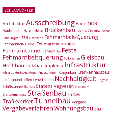
SCHLAGWÖRTER
Ausschreibung
Bane NOR
Architektur
Brückenbau
Bausektor
Corona-Krise
Baubranche
Corona
Fehmarnbelt-Querung
E39
Eisenbahn
Dansk Byggeri
Fehmarnbelttunnel
Fehmarnbelt-Tunnel
Feste
Fehmarntunnel
Femern AS
Fehmarnbeltquerung
Gleisbau
Follobanen
Infrastruktur
Hochbau
Holzbau
Implenia
Krankenhausbau
Konjunktur
Infrastrukturinvestitionen
Investitionen
Nachhaltigkeit
Lieferantentreffen
Lynetteholm
Rogfast
Statens Vegvesen
Schiffstunnel
Skanska
Stockholm
Straßenbau
Tiefbau
Storstrømbrücke
Tunnelbau
Trafikverket
Vergabe
Vergabeverfahren
Wohnungsbau
Züblin