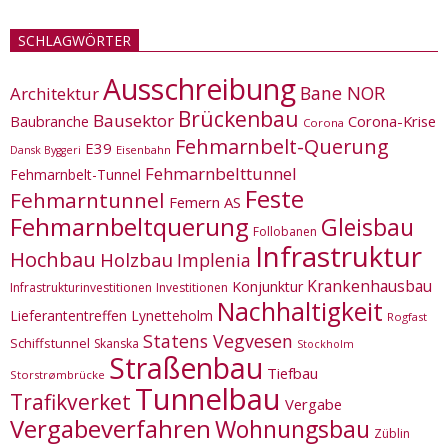
SCHLAGWÖRTER
Ausschreibung
Bane NOR
Architektur
Brückenbau
Bausektor
Corona-Krise
Baubranche
Corona
Fehmarnbelt-Querung
E39
Eisenbahn
Dansk Byggeri
Fehmarnbelttunnel
Fehmarnbelt-Tunnel
Feste
Fehmarntunnel
Femern AS
Fehmarnbeltquerung
Gleisbau
Follobanen
Infrastruktur
Hochbau
Holzbau
Implenia
Krankenhausbau
Konjunktur
Infrastrukturinvestitionen
Investitionen
Nachhaltigkeit
Lieferantentreffen
Lynetteholm
Rogfast
Statens Vegvesen
Schiffstunnel
Skanska
Stockholm
Straßenbau
Tiefbau
Storstrømbrücke
Tunnelbau
Trafikverket
Vergabe
Vergabeverfahren
Wohnungsbau
Züblin