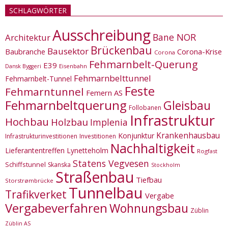
SCHLAGWÖRTER
Ausschreibung
Bane NOR
Architektur
Brückenbau
Bausektor
Corona-Krise
Baubranche
Corona
Fehmarnbelt-Querung
E39
Eisenbahn
Dansk Byggeri
Fehmarnbelttunnel
Fehmarnbelt-Tunnel
Feste
Fehmarntunnel
Femern AS
Fehmarnbeltquerung
Gleisbau
Follobanen
Infrastruktur
Hochbau
Holzbau
Implenia
Krankenhausbau
Konjunktur
Infrastrukturinvestitionen
Investitionen
Nachhaltigkeit
Lieferantentreffen
Lynetteholm
Rogfast
Statens Vegvesen
Schiffstunnel
Skanska
Stockholm
Straßenbau
Tiefbau
Storstrømbrücke
Tunnelbau
Trafikverket
Vergabe
Vergabeverfahren
Wohnungsbau
Züblin
Züblin AS