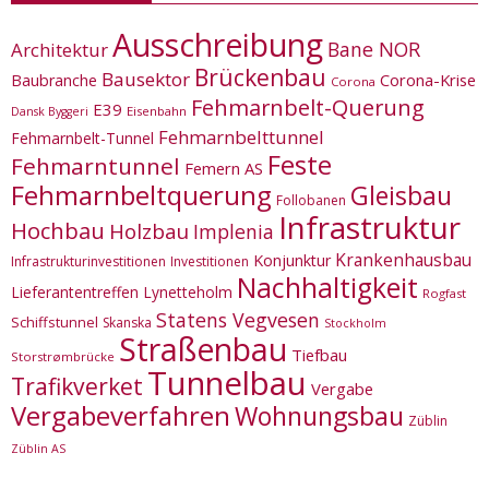
Ausschreibung
Bane NOR
Architektur
Brückenbau
Bausektor
Corona-Krise
Baubranche
Corona
Fehmarnbelt-Querung
E39
Eisenbahn
Dansk Byggeri
Fehmarnbelttunnel
Fehmarnbelt-Tunnel
Feste
Fehmarntunnel
Femern AS
Fehmarnbeltquerung
Gleisbau
Follobanen
Infrastruktur
Hochbau
Holzbau
Implenia
Krankenhausbau
Konjunktur
Infrastrukturinvestitionen
Investitionen
Nachhaltigkeit
Lieferantentreffen
Lynetteholm
Rogfast
Statens Vegvesen
Schiffstunnel
Skanska
Stockholm
Straßenbau
Tiefbau
Storstrømbrücke
Tunnelbau
Trafikverket
Vergabe
Vergabeverfahren
Wohnungsbau
Züblin
Züblin AS