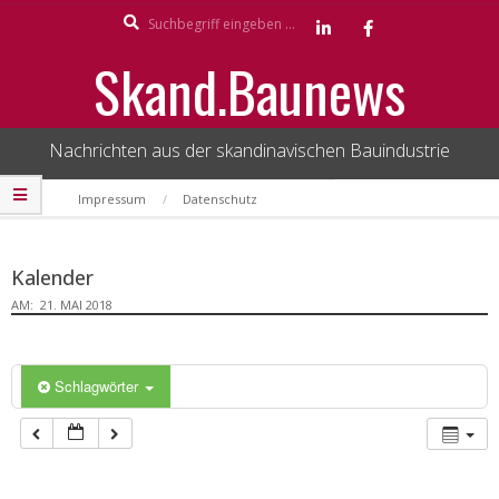
Search
Skip
to
Skand.Baunews
content
Nachrichten aus der skandinavischen Bauindustrie
Secondary
Impressum
Datenschutz
Navigation
Menu
Kalender
AM:
21. MAI 2018
Schlagwörter