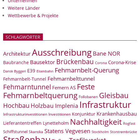
Unternehmen
Weitere Länder
Wettbewerbe & Projekte
SCHLAGWÖRTER
Ausschreibung
Bane NOR
Architektur
Brückenbau
Bausektor
Corona-Krise
Baubranche
Corona
Fehmarnbelt-Querung
E39
Eisenbahn
Dansk Byggeri
Fehmarnbelttunnel
Fehmarnbelt-Tunnel
Feste
Fehmarntunnel
Femern AS
Fehmarnbeltquerung
Gleisbau
Follobanen
Infrastruktur
Hochbau
Holzbau
Implenia
Krankenhausbau
Konjunktur
Infrastrukturinvestitionen
Investitionen
Nachhaltigkeit
Lieferantentreffen
Lynetteholm
Rogfast
Statens Vegvesen
Schiffstunnel
Skanska
Storstrømbrücke
Stockholm
Straßenbau