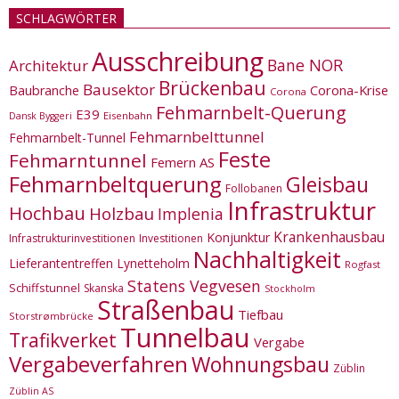
SCHLAGWÖRTER
Ausschreibung
Bane NOR
Architektur
Brückenbau
Bausektor
Corona-Krise
Baubranche
Corona
Fehmarnbelt-Querung
E39
Eisenbahn
Dansk Byggeri
Fehmarnbelttunnel
Fehmarnbelt-Tunnel
Feste
Fehmarntunnel
Femern AS
Fehmarnbeltquerung
Gleisbau
Follobanen
Infrastruktur
Hochbau
Holzbau
Implenia
Krankenhausbau
Konjunktur
Infrastrukturinvestitionen
Investitionen
Nachhaltigkeit
Lieferantentreffen
Lynetteholm
Rogfast
Statens Vegvesen
Schiffstunnel
Skanska
Stockholm
Straßenbau
Tiefbau
Storstrømbrücke
Tunnelbau
Trafikverket
Vergabe
Vergabeverfahren
Wohnungsbau
Züblin
Züblin AS