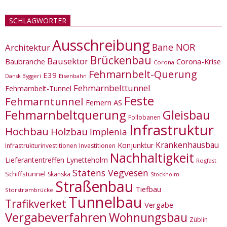
SCHLAGWÖRTER
Ausschreibung
Bane NOR
Architektur
Brückenbau
Bausektor
Corona-Krise
Baubranche
Corona
Fehmarnbelt-Querung
E39
Eisenbahn
Dansk Byggeri
Fehmarnbelttunnel
Fehmarnbelt-Tunnel
Feste
Fehmarntunnel
Femern AS
Fehmarnbeltquerung
Gleisbau
Follobanen
Infrastruktur
Hochbau
Holzbau
Implenia
Krankenhausbau
Konjunktur
Infrastrukturinvestitionen
Investitionen
Nachhaltigkeit
Lieferantentreffen
Lynetteholm
Rogfast
Statens Vegvesen
Schiffstunnel
Skanska
Stockholm
Straßenbau
Tiefbau
Storstrømbrücke
Tunnelbau
Trafikverket
Vergabe
Vergabeverfahren
Wohnungsbau
Züblin