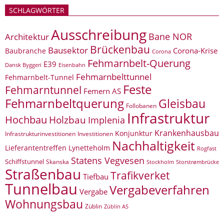
SCHLAGWÖRTER
Ausschreibung
Bane NOR
Architektur
Brückenbau
Bausektor
Corona-Krise
Baubranche
Corona
Fehmarnbelt-Querung
E39
Eisenbahn
Dansk Byggeri
Fehmarnbelttunnel
Fehmarnbelt-Tunnel
Feste
Fehmarntunnel
Femern AS
Fehmarnbeltquerung
Gleisbau
Follobanen
Infrastruktur
Hochbau
Holzbau
Implenia
Krankenhausbau
Konjunktur
Infrastrukturinvestitionen
Investitionen
Nachhaltigkeit
Lieferantentreffen
Lynetteholm
Rogfast
Statens Vegvesen
Schiffstunnel
Skanska
Storstrømbrücke
Stockholm
Straßenbau
Trafikverket
Tiefbau
Tunnelbau
Vergabeverfahren
Vergabe
Wohnungsbau
Züblin
Züblin AS