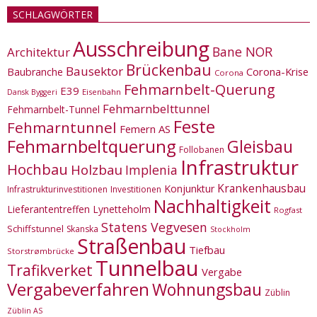
SCHLAGWÖRTER
Ausschreibung
Bane NOR
Architektur
Brückenbau
Bausektor
Corona-Krise
Baubranche
Corona
Fehmarnbelt-Querung
E39
Eisenbahn
Dansk Byggeri
Fehmarnbelttunnel
Fehmarnbelt-Tunnel
Feste
Fehmarntunnel
Femern AS
Fehmarnbeltquerung
Gleisbau
Follobanen
Infrastruktur
Hochbau
Holzbau
Implenia
Krankenhausbau
Konjunktur
Infrastrukturinvestitionen
Investitionen
Nachhaltigkeit
Lieferantentreffen
Lynetteholm
Rogfast
Statens Vegvesen
Schiffstunnel
Skanska
Stockholm
Straßenbau
Tiefbau
Storstrømbrücke
Tunnelbau
Trafikverket
Vergabe
Vergabeverfahren
Wohnungsbau
Züblin
Züblin AS