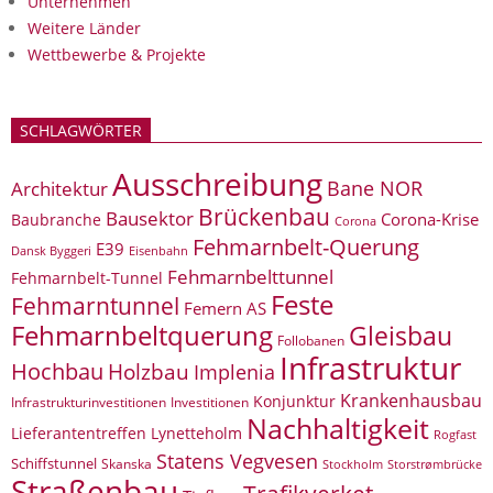
Unternehmen
Weitere Länder
Wettbewerbe & Projekte
SCHLAGWÖRTER
Ausschreibung
Bane NOR
Architektur
Brückenbau
Bausektor
Corona-Krise
Baubranche
Corona
Fehmarnbelt-Querung
E39
Eisenbahn
Dansk Byggeri
Fehmarnbelttunnel
Fehmarnbelt-Tunnel
Feste
Fehmarntunnel
Femern AS
Fehmarnbeltquerung
Gleisbau
Follobanen
Infrastruktur
Hochbau
Holzbau
Implenia
Krankenhausbau
Konjunktur
Infrastrukturinvestitionen
Investitionen
Nachhaltigkeit
Lieferantentreffen
Lynetteholm
Rogfast
Statens Vegvesen
Schiffstunnel
Skanska
Storstrømbrücke
Stockholm
Straßenbau