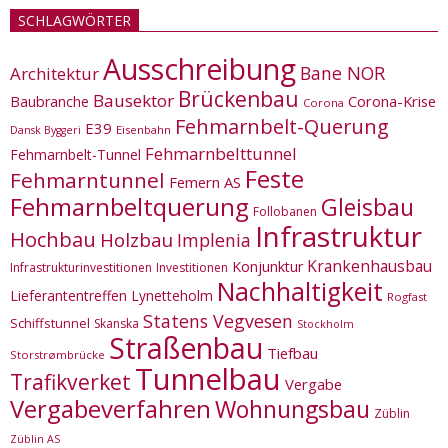
SCHLAGWÖRTER
Ausschreibung
Bane NOR
Architektur
Brückenbau
Bausektor
Corona-Krise
Baubranche
Corona
Fehmarnbelt-Querung
E39
Eisenbahn
Dansk Byggeri
Fehmarnbelttunnel
Fehmarnbelt-Tunnel
Feste
Fehmarntunnel
Femern AS
Fehmarnbeltquerung
Gleisbau
Follobanen
Infrastruktur
Hochbau
Holzbau
Implenia
Krankenhausbau
Konjunktur
Infrastrukturinvestitionen
Investitionen
Nachhaltigkeit
Lieferantentreffen
Lynetteholm
Rogfast
Statens Vegvesen
Schiffstunnel
Skanska
Stockholm
Straßenbau
Tiefbau
Storstrømbrücke
Tunnelbau
Trafikverket
Vergabe
Vergabeverfahren
Wohnungsbau
Züblin
Züblin AS