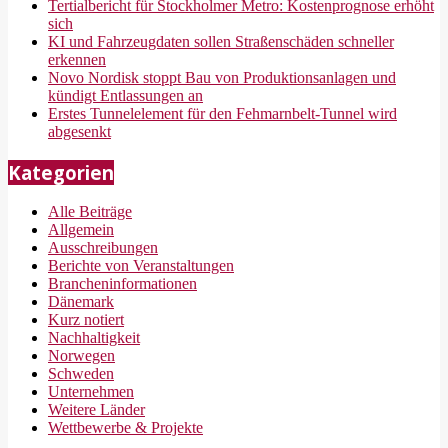
Tertialbericht für Stockholmer Metro: Kostenprognose erhöht
sich
KI und Fahrzeugdaten sollen Straßenschäden schneller
erkennen
Novo Nordisk stoppt Bau von Produktionsanlagen und
kündigt Entlassungen an
Erstes Tunnelelement für den Fehmarnbelt-Tunnel wird
abgesenkt
Kategorien
Alle Beiträge
Allgemein
Ausschreibungen
Berichte von Veranstaltungen
Brancheninformationen
Dänemark
Kurz notiert
Nachhaltigkeit
Norwegen
Schweden
Unternehmen
Weitere Länder
Wettbewerbe & Projekte