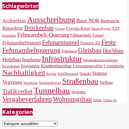
Schlagwörter
Ausschreibung
Bane NOR
Architektur
Baubranche
Brückenbau
Bausektor
Corona-Krise
E39
Corona
Dansk Byggeri
Fehmarnbelt-Querung
Fehmarnbelt-Tunnel
Eisenbahn
Feste
Fehmarntunnel
Fehmarnbelttunnel
Femern AS
Fehmarnbeltquerung
Gleisbau
Hochbau
Follobanen
Infrastruktur
Holzbau
Implenia
Infrastrukturinvestitionen
Krankenhausbau
Konjunktur
Lieferantentreffen
Lynetteholm
Investitionen
Nachhaltigkeit
Statens
Schiffstunnel
Skanska
Rogfast
Straßenbau
Vegvesen
Tiefbau
Storstrømbrücke
Stockholm
Tunnelbau
Trafikverket
Vergabe
Vergabeverfahren
Wohnungsbau
Züblin
Züblin AS
Kategorien
Kategorien