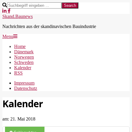
Skip
Search
to
content
Skand.Baunews
Nachrichten aus der skandinavischen Bauindustrie
Secondary
Menu
Navigation
Home
Menu
Dänemark
Norwegen
Schweden
Kalender
RSS
Impressum
Datenschutz
Kalender
am:
21. Mai 2018