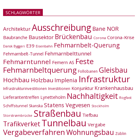
SCHLAGWÖRTER
Ausschreibung
Bane NOR
Architektur
Brückenbau
Bausektor
Corona-Krise
Baubranche
Corona
Fehmarnbelt-Querung
E39
Eisenbahn
Dansk Byggeri
Fehmarnbelttunnel
Fehmarnbelt-Tunnel
Feste
Fehmarntunnel
Femern AS
Fehmarnbeltquerung
Gleisbau
Follobanen
Infrastruktur
Hochbau
Holzbau
Implenia
Krankenhausbau
Konjunktur
Infrastrukturinvestitionen
Investitionen
Nachhaltigkeit
Lieferantentreffen
Lynetteholm
Rogfast
Statens Vegvesen
Schiffstunnel
Skanska
Stockholm
Straßenbau
Tiefbau
Storstrømbrücke
Tunnelbau
Trafikverket
Vergabe
Vergabeverfahren
Wohnungsbau
Züblin