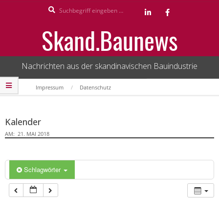
Search
Skip
to
Skand.Baunews
content
Nachrichten aus der skandinavischen Bauindustrie
Secondary
Impressum
Datenschutz
Navigation
Menu
Kalender
AM:
21. MAI 2018
Schlagwörter