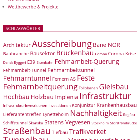
Wettbewerbe & Projekte
SCHLAGWÖRTER
Ausschreibung
Bane NOR
Architektur
Brückenbau
Bausektor
Corona-Krise
Baubranche
Corona
Fehmarnbelt-Querung
E39
Eisenbahn
Dansk Byggeri
Fehmarnbelttunnel
Fehmarnbelt-Tunnel
Feste
Fehmarntunnel
Femern AS
Fehmarnbeltquerung
Gleisbau
Follobanen
Infrastruktur
Hochbau
Holzbau
Implenia
Krankenhausbau
Konjunktur
Infrastrukturinvestitionen
Investitionen
Nachhaltigkeit
Lieferantentreffen
Lynetteholm
Rogfast
Statens Vegvesen
Schiffstunnel
Skanska
Storstrømbrücke
Stockholm
Straßenbau
Trafikverket
Tiefbau