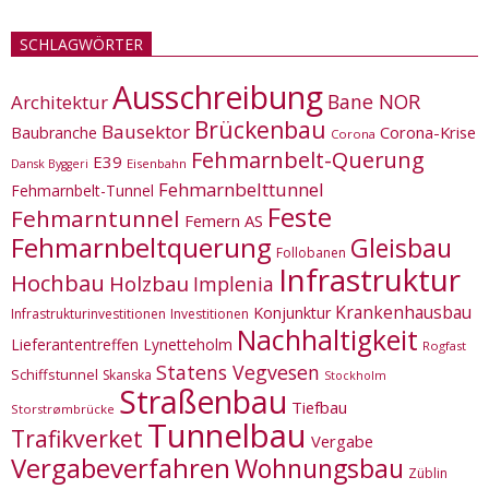
SCHLAGWÖRTER
Ausschreibung
Bane NOR
Architektur
Brückenbau
Bausektor
Corona-Krise
Baubranche
Corona
Fehmarnbelt-Querung
E39
Eisenbahn
Dansk Byggeri
Fehmarnbelttunnel
Fehmarnbelt-Tunnel
Feste
Fehmarntunnel
Femern AS
Fehmarnbeltquerung
Gleisbau
Follobanen
Infrastruktur
Hochbau
Holzbau
Implenia
Krankenhausbau
Konjunktur
Infrastrukturinvestitionen
Investitionen
Nachhaltigkeit
Lieferantentreffen
Lynetteholm
Rogfast
Statens Vegvesen
Schiffstunnel
Skanska
Stockholm
Straßenbau
Tiefbau
Storstrømbrücke
Tunnelbau
Trafikverket
Vergabe
Vergabeverfahren
Wohnungsbau
Züblin