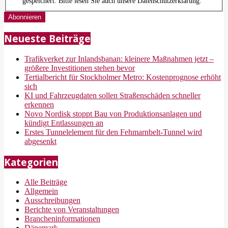
gespeichert. Bitte lesen Sie auch unsere Datenschutzerklärung.
Neueste Beiträge
Trafikverket zur Inlandsbanan: kleinere Maßnahmen jetzt –
größere Investitionen stehen bevor
Tertialbericht für Stockholmer Metro: Kostenprognose erhöht
sich
KI und Fahrzeugdaten sollen Straßenschäden schneller
erkennen
Novo Nordisk stoppt Bau von Produktionsanlagen und
kündigt Entlassungen an
Erstes Tunnelelement für den Fehmarnbelt-Tunnel wird
abgesenkt
Kategorien
Alle Beiträge
Allgemein
Ausschreibungen
Berichte von Veranstaltungen
Brancheninformationen
Dänemark