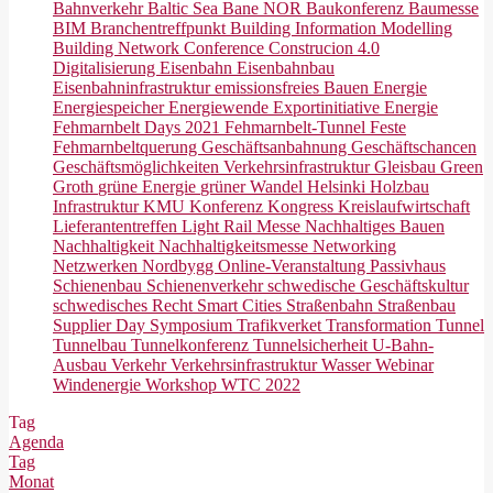
Bahnverkehr
Baltic Sea
Bane NOR
Baukonferenz
Baumesse
BIM
Branchentreffpunkt
Building Information Modelling
Building Network Conference
Construcion 4.0
Digitalisierung
Eisenbahn
Eisenbahnbau
Eisenbahninfrastruktur
emissionsfreies Bauen
Energie
Energiespeicher
Energiewende
Exportinitiative Energie
Fehmarnbelt Days 2021
Fehmarnbelt-Tunnel
Feste
Fehmarnbeltquerung
Geschäftsanbahnung
Geschäftschancen
Geschäftsmöglichkeiten Verkehrsinfrastruktur
Gleisbau
Green
Groth
grüne Energie
grüner Wandel
Helsinki
Holzbau
Infrastruktur
KMU
Konferenz
Kongress
Kreislaufwirtschaft
Lieferantentreffen
Light Rail
Messe
Nachhaltiges Bauen
Nachhaltigkeit
Nachhaltigkeitsmesse
Networking
Netzwerken
Nordbygg
Online-Veranstaltung
Passivhaus
Schienenbau
Schienenverkehr
schwedische Geschäftskultur
schwedisches Recht
Smart Cities
Straßenbahn
Straßenbau
Supplier Day
Symposium
Trafikverket
Transformation
Tunnel
Tunnelbau
Tunnelkonferenz
Tunnelsicherheit
U-Bahn-
Ausbau
Verkehr
Verkehrsinfrastruktur
Wasser
Webinar
Windenergie
Workshop
WTC 2022
Tag
Agenda
Tag
Monat