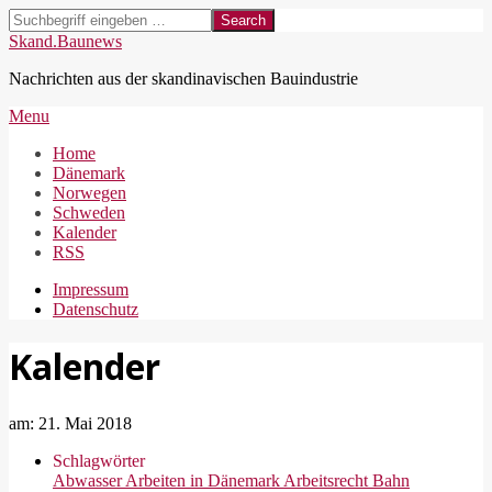
Skip
Search
to
Skand.Baunews
content
Nachrichten aus der skandinavischen Bauindustrie
Secondary
Menu
Navigation
Home
Menu
Dänemark
Norwegen
Schweden
Kalender
RSS
Impressum
Datenschutz
Kalender
am:
21. Mai 2018
Schlagwörter
Abwasser
Arbeiten in Dänemark
Arbeitsrecht
Bahn