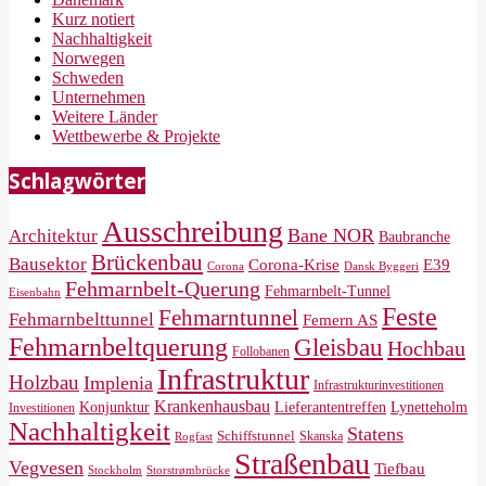
Kurz notiert
Nachhaltigkeit
Norwegen
Schweden
Unternehmen
Weitere Länder
Wettbewerbe & Projekte
Schlagwörter
Ausschreibung
Bane NOR
Architektur
Baubranche
Brückenbau
Bausektor
Corona-Krise
E39
Corona
Dansk Byggeri
Fehmarnbelt-Querung
Fehmarnbelt-Tunnel
Eisenbahn
Feste
Fehmarntunnel
Fehmarnbelttunnel
Femern AS
Fehmarnbeltquerung
Gleisbau
Hochbau
Follobanen
Infrastruktur
Holzbau
Implenia
Infrastrukturinvestitionen
Krankenhausbau
Konjunktur
Lieferantentreffen
Lynetteholm
Investitionen
Nachhaltigkeit
Statens
Schiffstunnel
Skanska
Rogfast
Straßenbau
Vegvesen
Tiefbau
Storstrømbrücke
Stockholm