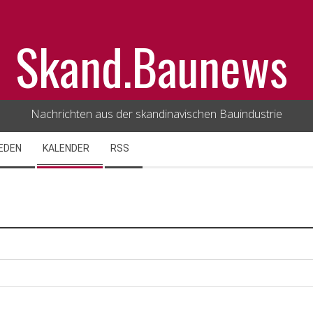
Skand.Baunews
Nachrichten aus der skandinavischen Bauindustrie
EDEN
KALENDER
RSS