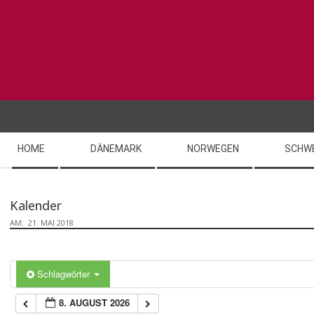
Skip
0:00
to
content
1:00
2:00
Secondary
3:00
HOME
DÄNEMARK
NORWEGEN
SCHW
Navigation
Menu
4:00
Kalender
AM:
21. MAI 2018
5:00
6:00
Schlagwörter
8. AUGUST 2026
7:00