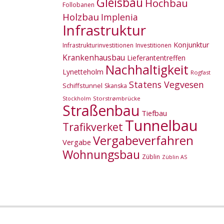
Gleisbau
Hochbau
Follobanen
Holzbau
Implenia
Infrastruktur
Konjunktur
Infrastrukturinvestitionen
Investitionen
Krankenhausbau
Lieferantentreffen
Nachhaltigkeit
Lynetteholm
Rogfast
Statens Vegvesen
Schiffstunnel
Skanska
Storstrømbrücke
Stockholm
Straßenbau
Tiefbau
Tunnelbau
Trafikverket
Vergabeverfahren
Vergabe
Wohnungsbau
Züblin
Züblin AS