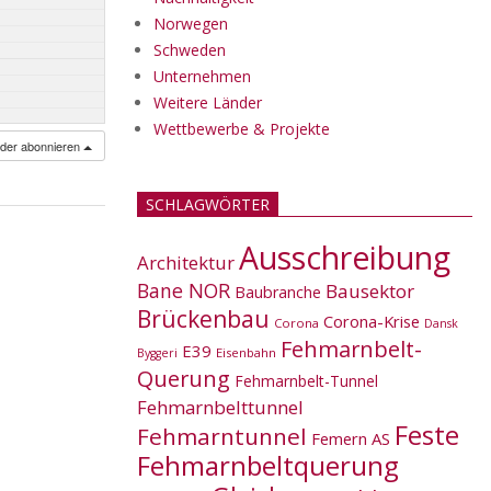
Norwegen
Schweden
Unternehmen
Weitere Länder
Wettbewerbe & Projekte
nder abonnieren
SCHLAGWÖRTER
Ausschreibung
Architektur
Bane NOR
Bausektor
Baubranche
Brückenbau
Corona-Krise
Corona
Dansk
Fehmarnbelt-
E39
Eisenbahn
Byggeri
Querung
Fehmarnbelt-Tunnel
Fehmarnbelttunnel
Feste
Fehmarntunnel
Femern AS
Fehmarnbeltquerung