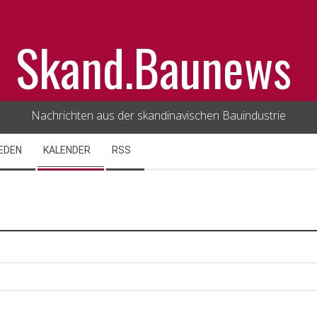
Skand.Baunews
Nachrichten aus der skandinavischen Bauindustrie
EDEN
KALENDER
RSS