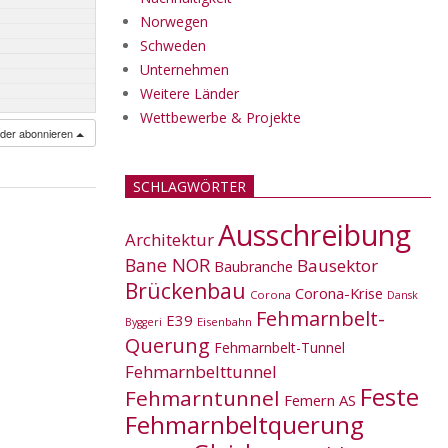
Norwegen
Schweden
Unternehmen
Weitere Länder
Wettbewerbe & Projekte
nder abonnieren
SCHLAGWÖRTER
Ausschreibung
Architektur
Bane NOR
Bausektor
Baubranche
Brückenbau
Corona-Krise
Corona
Dansk
Fehmarnbelt-
E39
Eisenbahn
Byggeri
Querung
Fehmarnbelt-Tunnel
Fehmarnbelttunnel
Feste
Fehmarntunnel
Femern AS
Fehmarnbeltquerung