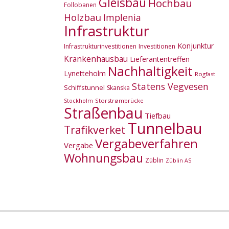
Gleisbau
Hochbau
Follobanen
Holzbau
Implenia
Infrastruktur
Konjunktur
Infrastrukturinvestitionen
Investitionen
Krankenhausbau
Lieferantentreffen
Nachhaltigkeit
Lynetteholm
Rogfast
Statens Vegvesen
Schiffstunnel
Skanska
Storstrømbrücke
Stockholm
Straßenbau
Tiefbau
Tunnelbau
Trafikverket
Vergabeverfahren
Vergabe
Wohnungsbau
Züblin
Züblin AS