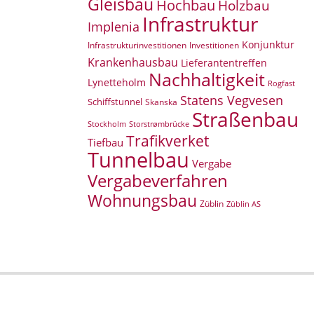
Gleisbau
Hochbau
Holzbau
Infrastruktur
Implenia
Konjunktur
Infrastrukturinvestitionen
Investitionen
Krankenhausbau
Lieferantentreffen
Nachhaltigkeit
Lynetteholm
Rogfast
Statens Vegvesen
Schiffstunnel
Skanska
Straßenbau
Storstrømbrücke
Stockholm
Trafikverket
Tiefbau
Tunnelbau
Vergabe
Vergabeverfahren
Wohnungsbau
Züblin
Züblin AS