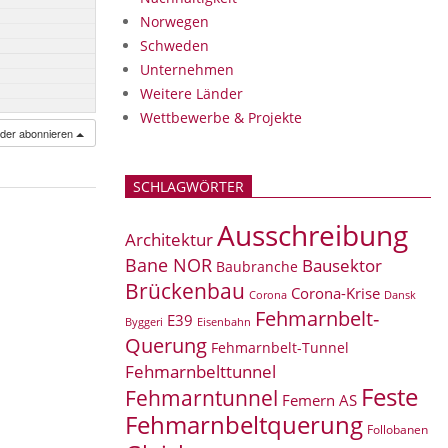
Norwegen
Schweden
Unternehmen
Weitere Länder
Wettbewerbe & Projekte
nder abonnieren
SCHLAGWÖRTER
Ausschreibung
Architektur
Bane NOR
Bausektor
Baubranche
Brückenbau
Corona-Krise
Corona
Dansk
Fehmarnbelt-
E39
Eisenbahn
Byggeri
Querung
Fehmarnbelt-Tunnel
Fehmarnbelttunnel
Feste
Fehmarntunnel
Femern AS
Fehmarnbeltquerung
Follobanen