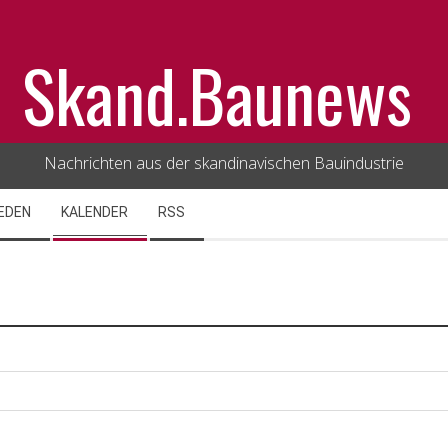
Skand.Baunews
Nachrichten aus der skandinavischen Bauindustrie
EDEN
KALENDER
RSS