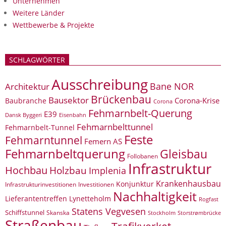
Unternehmen
Weitere Länder
Wettbewerbe & Projekte
SCHLAGWÖRTER
Ausschreibung
Bane NOR
Architektur
Brückenbau
Bausektor
Corona-Krise
Baubranche
Corona
Fehmarnbelt-Querung
E39
Eisenbahn
Dansk Byggeri
Fehmarnbelttunnel
Fehmarnbelt-Tunnel
Feste
Fehmarntunnel
Femern AS
Fehmarnbeltquerung
Gleisbau
Follobanen
Infrastruktur
Hochbau
Holzbau
Implenia
Krankenhausbau
Konjunktur
Infrastrukturinvestitionen
Investitionen
Nachhaltigkeit
Lieferantentreffen
Lynetteholm
Rogfast
Statens Vegvesen
Schiffstunnel
Skanska
Storstrømbrücke
Stockholm
Straßenbau