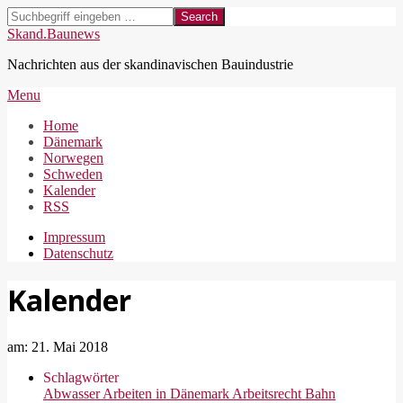
Skip
Search
to
Skand.Baunews
content
Nachrichten aus der skandinavischen Bauindustrie
Secondary
Menu
Navigation
Home
Menu
Dänemark
Norwegen
Schweden
Kalender
RSS
Impressum
Datenschutz
Kalender
am:
21. Mai 2018
Schlagwörter
Abwasser
Arbeiten in Dänemark
Arbeitsrecht
Bahn