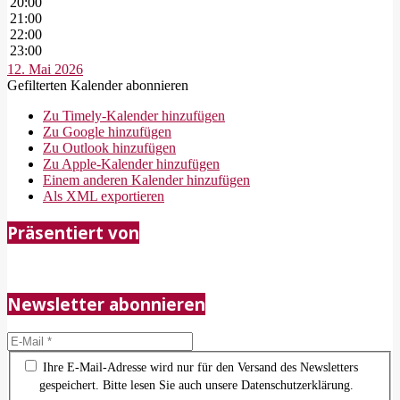
20:00
21:00
22:00
23:00
12. Mai 2026
Gefilterten Kalender abonnieren
Zu Timely-Kalender hinzufügen
Zu Google hinzufügen
Zu Outlook hinzufügen
Zu Apple-Kalender hinzufügen
Einem anderen Kalender hinzufügen
Als XML exportieren
2018-
Präsentiert von
05-
21
Newsletter abonnieren
Ihre E-Mail-Adresse wird nur für den Versand des Newsletters
gespeichert. Bitte lesen Sie auch unsere Datenschutzerklärung.