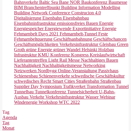
Bahnverkehr
Baltic Sea
Bane NOR
Baukonferenz
Baumesse
BIM
Branchentreffpunkt
Building Information Modelling
Building Network Conference
Construcion 4.0
Digitalisierung
Eisenbahn
Eisenbahnbau
Eisenbahninfrastruktur
emissionsfreies Bauen
Energie
Energiespeicher
Energiewende
Exportinitiative Energie
Fehmarnbelt Days 2021
Fehmarnbelt-Tunnel
Feste
Fehmarnbeltquerung
Geschäftsanbahnung
Geschäftschancen
Geschäftsmöglichkeiten Verkehrsinfrastruktur
Gleisbau
Green
Groth
grüne Energie
grüner Wandel
Helsinki
Holzbau
Infrastruktur
KMU
Konferenz
Kongress
Kreislaufwirtschaft
Lieferantentreffen
Light Rail
Messe
Nachhaltiges Bauen
Nachhaltigkeit
Nachhaltigkeitsmesse
Networking
Netzwerken
Nordbygg
Online-Veranstaltung
Passivhaus
Schienenbau
Schienenverkehr
schwedische Geschäftskultur
schwedisches Recht
Smart Cities
Straßenbahn
Straßenbau
Supplier Day
Symposium
Trafikverket
Transformation
Tunnel
Tunnelbau
Tunnelkonferenz
Tunnelsicherheit
U-Bahn-
Ausbau
Verkehr
Verkehrsinfrastruktur
Wasser
Webinar
Windenergie
Workshop
WTC 2022
Tag
Agenda
Tag
Monat