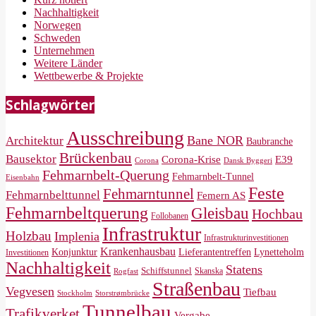
Nachhaltigkeit
Norwegen
Schweden
Unternehmen
Weitere Länder
Wettbewerbe & Projekte
Schlagwörter
Ausschreibung
Bane NOR
Architektur
Baubranche
Brückenbau
Bausektor
Corona-Krise
E39
Corona
Dansk Byggeri
Fehmarnbelt-Querung
Fehmarnbelt-Tunnel
Eisenbahn
Feste
Fehmarntunnel
Fehmarnbelttunnel
Femern AS
Fehmarnbeltquerung
Gleisbau
Hochbau
Follobanen
Infrastruktur
Holzbau
Implenia
Infrastrukturinvestitionen
Krankenhausbau
Konjunktur
Lieferantentreffen
Lynetteholm
Investitionen
Nachhaltigkeit
Statens
Schiffstunnel
Skanska
Rogfast
Straßenbau
Vegvesen
Tiefbau
Storstrømbrücke
Stockholm
Tunnelbau
Trafikverket
Vergabe