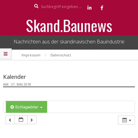
Search
Skip
to
Skand.Baunews
content
Nachrichten aus der skandinavischen Bauindustrie
Secondary
Impressum
Datenschutz
Navigation
Menu
Kalender
AM:
21. MAI 2018
Schlagwörter