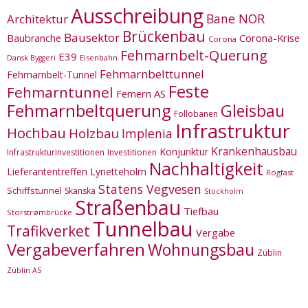
Ausschreibung
Bane NOR
Architektur
Brückenbau
Bausektor
Corona-Krise
Baubranche
Corona
Fehmarnbelt-Querung
E39
Eisenbahn
Dansk Byggeri
Fehmarnbelttunnel
Fehmarnbelt-Tunnel
Feste
Fehmarntunnel
Femern AS
Fehmarnbeltquerung
Gleisbau
Follobanen
Infrastruktur
Hochbau
Holzbau
Implenia
Krankenhausbau
Konjunktur
Infrastrukturinvestitionen
Investitionen
Nachhaltigkeit
Lieferantentreffen
Lynetteholm
Rogfast
Statens Vegvesen
Schiffstunnel
Skanska
Stockholm
Straßenbau
Tiefbau
Storstrømbrücke
Tunnelbau
Trafikverket
Vergabe
Vergabeverfahren
Wohnungsbau
Züblin
Züblin AS