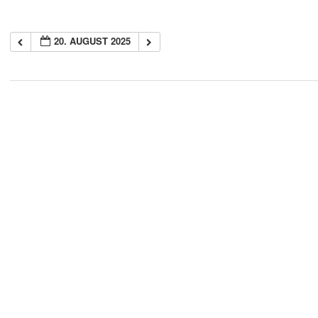
20. AUGUST 2025
2018-
05-
21