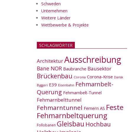
Schweden
Unternehmen
Weitere Länder
Wettbewerbe & Projekte
SCHLAGWÖRTER
Ausschreibung
Architektur
Bane NOR
Bausektor
Baubranche
Brückenbau
Corona-Krise
Corona
Dansk
Fehmarnbelt-
E39
Eisenbahn
Byggeri
Querung
Fehmarnbelt-Tunnel
Fehmarnbelttunnel
Feste
Fehmarntunnel
Femern AS
Fehmarnbeltquerung
Gleisbau
Hochbau
Follobanen