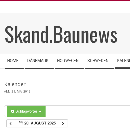
Skip
to
content
Skand.Baunews
Secondary
HOME
DÄNEMARK
NORWEGEN
SCHWEDEN
KALEN
Navigation
Menu
Kalender
AM:
21. MAI 2018
Schlagwörter
20. AUGUST 2025