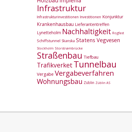
Holzbau
Implenia
Infrastruktur
Konjunktur
Infrastrukturinvestitionen
Investitionen
Krankenhausbau
Lieferantentreffen
Nachhaltigkeit
Lynetteholm
Rogfast
Statens Vegvesen
Schiffstunnel
Skanska
Storstrømbrücke
Stockholm
Straßenbau
Tiefbau
Tunnelbau
Trafikverket
Vergabeverfahren
Vergabe
Wohnungsbau
Züblin
Züblin AS