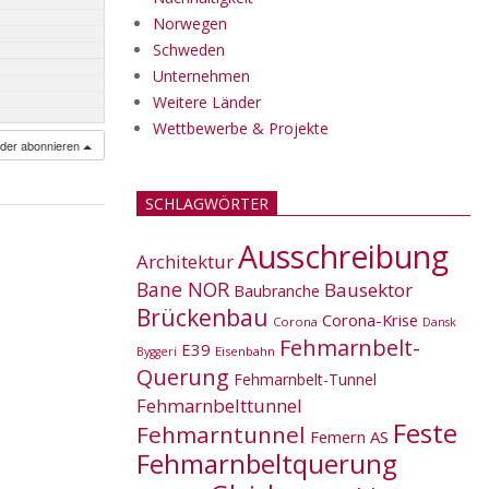
Norwegen
Schweden
Unternehmen
Weitere Länder
Wettbewerbe & Projekte
nder abonnieren
SCHLAGWÖRTER
Ausschreibung
Architektur
Bane NOR
Bausektor
Baubranche
Brückenbau
Corona-Krise
Corona
Dansk
Fehmarnbelt-
E39
Eisenbahn
Byggeri
Querung
Fehmarnbelt-Tunnel
Fehmarnbelttunnel
Feste
Fehmarntunnel
Femern AS
Fehmarnbeltquerung