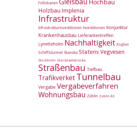
Gleisbau
Hochbau
Follobanen
Holzbau
Implenia
Infrastruktur
Konjunktur
Infrastrukturinvestitionen
Investitionen
Krankenhausbau
Lieferantentreffen
Nachhaltigkeit
Lynetteholm
Rogfast
Statens Vegvesen
Schiffstunnel
Skanska
Storstrømbrücke
Stockholm
Straßenbau
Tiefbau
Tunnelbau
Trafikverket
Vergabeverfahren
Vergabe
Wohnungsbau
Züblin
Züblin AS