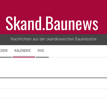
Skand.Baunews
Nachrichten aus der skandinavischen Bauindustrie
EDEN
KALENDER
RSS