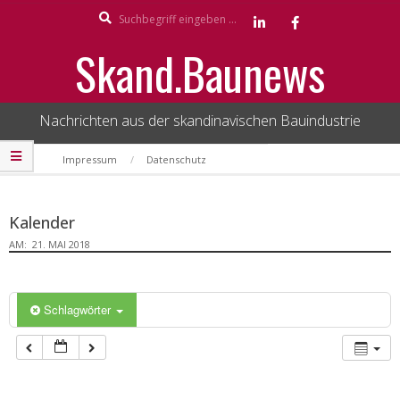
Search
Skip
to
Skand.Baunews
content
Nachrichten aus der skandinavischen Bauindustrie
Secondary
Impressum
Datenschutz
Navigation
Menu
Kalender
AM:
21. MAI 2018
Schlagwörter