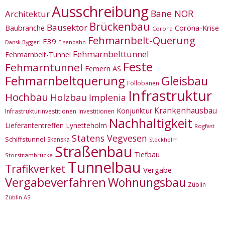
Ausschreibung
Bane NOR
Architektur
Brückenbau
Bausektor
Corona-Krise
Baubranche
Corona
Fehmarnbelt-Querung
E39
Eisenbahn
Dansk Byggeri
Fehmarnbelttunnel
Fehmarnbelt-Tunnel
Feste
Fehmarntunnel
Femern AS
Fehmarnbeltquerung
Gleisbau
Follobanen
Infrastruktur
Hochbau
Holzbau
Implenia
Krankenhausbau
Konjunktur
Infrastrukturinvestitionen
Investitionen
Nachhaltigkeit
Lieferantentreffen
Lynetteholm
Rogfast
Statens Vegvesen
Schiffstunnel
Skanska
Stockholm
Straßenbau
Tiefbau
Storstrømbrücke
Tunnelbau
Trafikverket
Vergabe
Vergabeverfahren
Wohnungsbau
Züblin
Züblin AS