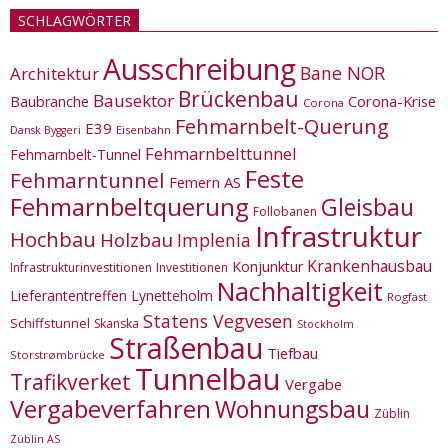
SCHLAGWÖRTER
Ausschreibung
Bane NOR
Architektur
Brückenbau
Bausektor
Corona-Krise
Baubranche
Corona
Fehmarnbelt-Querung
E39
Eisenbahn
Dansk Byggeri
Fehmarnbelttunnel
Fehmarnbelt-Tunnel
Feste
Fehmarntunnel
Femern AS
Fehmarnbeltquerung
Gleisbau
Follobanen
Infrastruktur
Hochbau
Holzbau
Implenia
Krankenhausbau
Konjunktur
Infrastrukturinvestitionen
Investitionen
Nachhaltigkeit
Lieferantentreffen
Lynetteholm
Rogfast
Statens Vegvesen
Schiffstunnel
Skanska
Stockholm
Straßenbau
Tiefbau
Storstrømbrücke
Tunnelbau
Trafikverket
Vergabe
Vergabeverfahren
Wohnungsbau
Züblin
Züblin AS