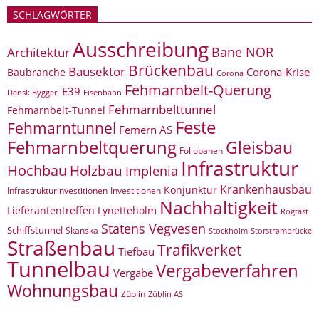
SCHLAGWÖRTER
Ausschreibung
Bane NOR
Architektur
Brückenbau
Bausektor
Corona-Krise
Baubranche
Corona
Fehmarnbelt-Querung
E39
Eisenbahn
Dansk Byggeri
Fehmarnbelttunnel
Fehmarnbelt-Tunnel
Feste
Fehmarntunnel
Femern AS
Fehmarnbeltquerung
Gleisbau
Follobanen
Infrastruktur
Hochbau
Holzbau
Implenia
Krankenhausbau
Konjunktur
Infrastrukturinvestitionen
Investitionen
Nachhaltigkeit
Lieferantentreffen
Lynetteholm
Rogfast
Statens Vegvesen
Schiffstunnel
Skanska
Storstrømbrücke
Stockholm
Straßenbau
Trafikverket
Tiefbau
Tunnelbau
Vergabeverfahren
Vergabe
Wohnungsbau
Züblin
Züblin AS