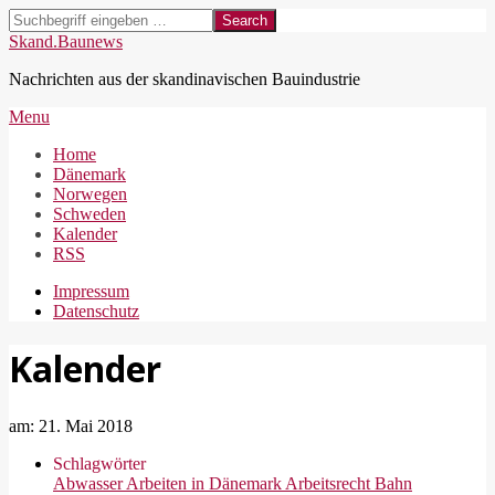
Skip
Search
to
Skand.Baunews
content
Nachrichten aus der skandinavischen Bauindustrie
Secondary
Menu
Navigation
Home
Menu
Dänemark
Norwegen
Schweden
Kalender
RSS
Impressum
Datenschutz
Kalender
am:
21. Mai 2018
Schlagwörter
Abwasser
Arbeiten in Dänemark
Arbeitsrecht
Bahn