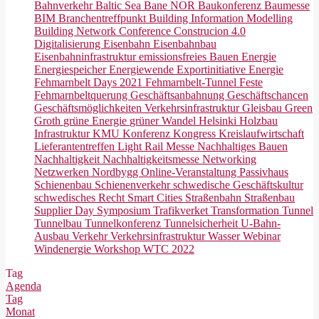
Bahnverkehr
Baltic Sea
Bane NOR
Baukonferenz
Baumesse
BIM
Branchentreffpunkt
Building Information Modelling
Building Network Conference
Construcion 4.0
Digitalisierung
Eisenbahn
Eisenbahnbau
Eisenbahninfrastruktur
emissionsfreies Bauen
Energie
Energiespeicher
Energiewende
Exportinitiative Energie
Fehmarnbelt Days 2021
Fehmarnbelt-Tunnel
Feste
Fehmarnbeltquerung
Geschäftsanbahnung
Geschäftschancen
Geschäftsmöglichkeiten Verkehrsinfrastruktur
Gleisbau
Green
Groth
grüne Energie
grüner Wandel
Helsinki
Holzbau
Infrastruktur
KMU
Konferenz
Kongress
Kreislaufwirtschaft
Lieferantentreffen
Light Rail
Messe
Nachhaltiges Bauen
Nachhaltigkeit
Nachhaltigkeitsmesse
Networking
Netzwerken
Nordbygg
Online-Veranstaltung
Passivhaus
Schienenbau
Schienenverkehr
schwedische Geschäftskultur
schwedisches Recht
Smart Cities
Straßenbahn
Straßenbau
Supplier Day
Symposium
Trafikverket
Transformation
Tunnel
Tunnelbau
Tunnelkonferenz
Tunnelsicherheit
U-Bahn-
Ausbau
Verkehr
Verkehrsinfrastruktur
Wasser
Webinar
Windenergie
Workshop
WTC 2022
Tag
Agenda
Tag
Monat