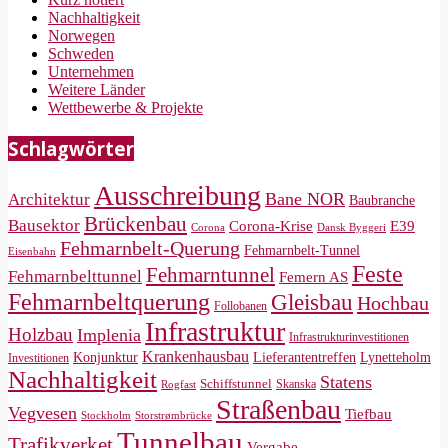
Nachhaltigkeit
Norwegen
Schweden
Unternehmen
Weitere Länder
Wettbewerbe & Projekte
Schlagwörter
Ausschreibung
Bane NOR
Architektur
Baubranche
Brückenbau
Bausektor
Corona-Krise
E39
Corona
Dansk Byggeri
Fehmarnbelt-Querung
Fehmarnbelt-Tunnel
Eisenbahn
Feste
Fehmarntunnel
Fehmarnbelttunnel
Femern AS
Fehmarnbeltquerung
Gleisbau
Hochbau
Follobanen
Infrastruktur
Holzbau
Implenia
Infrastrukturinvestitionen
Krankenhausbau
Konjunktur
Lieferantentreffen
Lynetteholm
Investitionen
Nachhaltigkeit
Statens
Schiffstunnel
Skanska
Rogfast
Straßenbau
Vegvesen
Tiefbau
Storstrømbrücke
Stockholm
Tunnelbau
Trafikverket
Vergabe