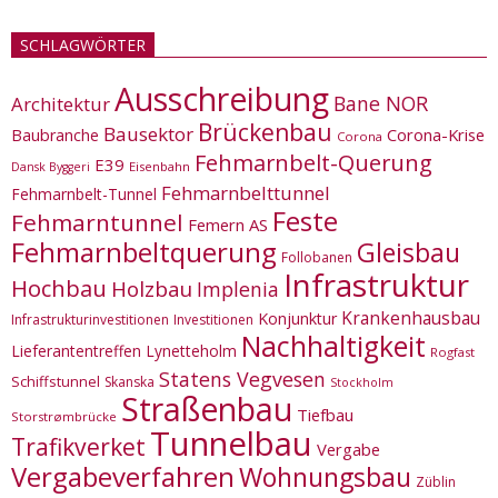
SCHLAGWÖRTER
Ausschreibung
Bane NOR
Architektur
Brückenbau
Bausektor
Corona-Krise
Baubranche
Corona
Fehmarnbelt-Querung
E39
Eisenbahn
Dansk Byggeri
Fehmarnbelttunnel
Fehmarnbelt-Tunnel
Feste
Fehmarntunnel
Femern AS
Fehmarnbeltquerung
Gleisbau
Follobanen
Infrastruktur
Hochbau
Holzbau
Implenia
Krankenhausbau
Konjunktur
Infrastrukturinvestitionen
Investitionen
Nachhaltigkeit
Lieferantentreffen
Lynetteholm
Rogfast
Statens Vegvesen
Schiffstunnel
Skanska
Stockholm
Straßenbau
Tiefbau
Storstrømbrücke
Tunnelbau
Trafikverket
Vergabe
Vergabeverfahren
Wohnungsbau
Züblin