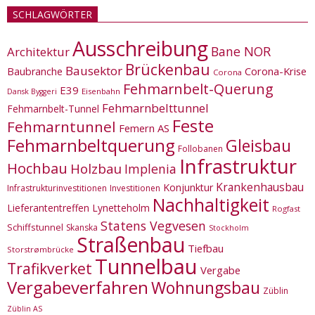
SCHLAGWÖRTER
Ausschreibung
Bane NOR
Architektur
Brückenbau
Bausektor
Corona-Krise
Baubranche
Corona
Fehmarnbelt-Querung
E39
Eisenbahn
Dansk Byggeri
Fehmarnbelttunnel
Fehmarnbelt-Tunnel
Feste
Fehmarntunnel
Femern AS
Fehmarnbeltquerung
Gleisbau
Follobanen
Infrastruktur
Hochbau
Holzbau
Implenia
Krankenhausbau
Konjunktur
Infrastrukturinvestitionen
Investitionen
Nachhaltigkeit
Lieferantentreffen
Lynetteholm
Rogfast
Statens Vegvesen
Schiffstunnel
Skanska
Stockholm
Straßenbau
Tiefbau
Storstrømbrücke
Tunnelbau
Trafikverket
Vergabe
Vergabeverfahren
Wohnungsbau
Züblin
Züblin AS